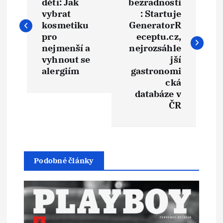
dětí: Jak
bezradnosti
v
vybrat
: Startuje
kosmetiku
GeneratorR
i
pro
eceptu.cz,
nejmenší a
nejrozsáhle
vyhnout se
jší
g
alergiím
gastronomi
cká
a
databáze v
ČR
c
e
p
Podobné články
r
o