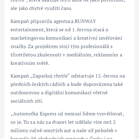
ale jako chytré využití času.
Kampaň připravila agentura RUNWAY
entertainment, která se od 1. června stará o
marketingovou komunikaci a kreativní směřování
značky. Za projektem stojí tým profesionálů s
třicetiletou zkušeností v mediálním, reklamním a
kreativním světě.
Kampaň „Zaparkuj chytře“ odstartuje 15. června na
předních českých rádiích a bude doprovázena také
outdoorovou a digitální komunikací včetně
sociálních sítí.
„Automyčka Express už nemusí lidem vysvětlovat,
co je. To za nás za dvacet let udělalo více než 2
miliony ručně umytých aut a naše síť poboček v
bezmála 30 obchodních centrech v Česku i na