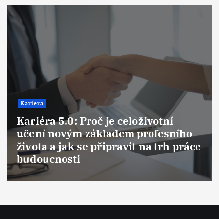
Kariera
oživotní
Syndrom podvodníka (I
profesního
Syndrome): Proč se cítí
t na trh práce
podvodníci i na vrcholu
jak tuto past překonat