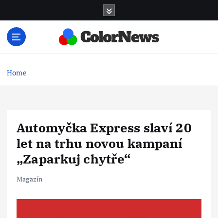
S
k
i
p
t
Finance, pojištění a osobní rozvoj
o
c
Home
o
n
t
e
Automyčka Express slaví 20
n
t
let na trhu novou kampaní
„Zaparkuj chytře“
Magazín