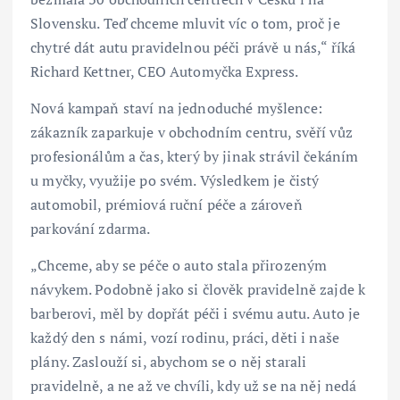
Slovensku. Teď chceme mluvit víc o tom, proč je
chytré dát autu pravidelnou péči právě u nás,“ říká
Richard Kettner, CEO Automyčka Express.
Nová kampaň staví na jednoduché myšlence:
zákazník zaparkuje v obchodním centru, svěří vůz
profesionálům a čas, který by jinak strávil čekáním
u myčky, využije po svém. Výsledkem je čistý
automobil, prémiová ruční péče a zároveň
parkování zdarma.
„Chceme, aby se péče o auto stala přirozeným
návykem. Podobně jako si člověk pravidelně zajde k
barberovi, měl by dopřát péči i svému autu. Auto je
každý den s námi, vozí rodinu, práci, děti i naše
plány. Zaslouží si, abychom se o něj starali
pravidelně, a ne až ve chvíli, kdy už se na něj nedá