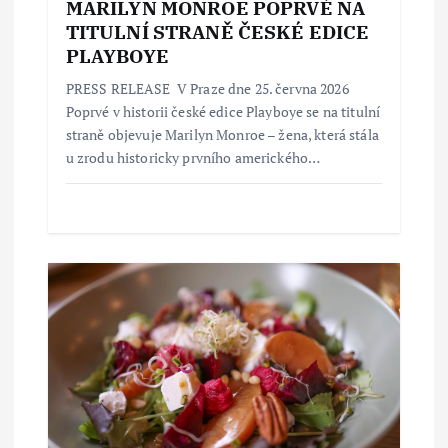
MARILYN MONROE POPRVÉ NA
TITULNÍ STRANĚ ČESKÉ EDICE
PLAYBOYE
PRESS RELEASE V Praze dne 25. června 2026
Poprvé v historii české edice Playboye se na titulní
straně objevuje Marilyn Monroe – žena, která stála
u zrodu historicky prvního amerického…