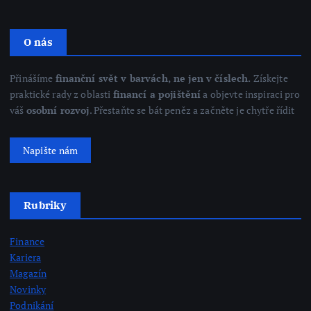
O nás
Přinášíme
finanční svět v barvách, ne jen v číslech.
Získejte
praktické rady z oblasti
financí a pojištění
a objevte inspiraci pro
váš
osobní rozvoj
. Přestaňte se bát peněz a začněte je chytře řídit
Napište nám
Rubriky
Finance
Kariera
Magazín
Novinky
Podnikání