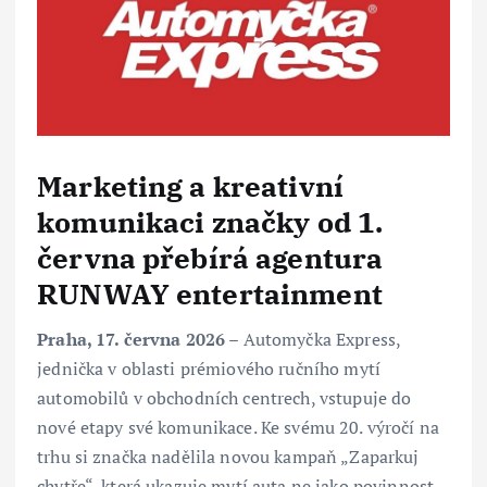
Marketing a kreativní
komunikaci značky od 1.
června přebírá agentura
RUNWAY entertainment
Praha, 17. června 2026
– Automyčka Express,
jednička v oblasti prémiového ručního mytí
automobilů v obchodních centrech, vstupuje do
nové etapy své komunikace. Ke svému 20. výročí na
trhu si značka nadělila novou kampaň „Zaparkuj
chytře“, která ukazuje mytí auta ne jako povinnost,