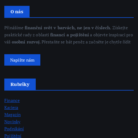
O nás
Přinášíme
finanční svět v barvách, ne jen v číslech.
Získejte
praktické rady z oblasti
financí a pojištění
a objevte inspiraci pro
váš
osobní rozvoj
. Přestaňte se bát peněz a začněte je chytře řídit
Napište nám
Rubriky
Finance
Kariera
Magazín
Novinky
Podnikání
Pojištění