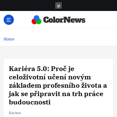
S
k
i
p
t
Finance, pojištění a osobní rozvoj
o
c
Home
o
n
t
e
Kariéra 5.0: Proč je
n
t
celoživotní učení novým
základem profesního života a
jak se připravit na trh práce
budoucnosti
Kariera