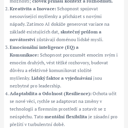
možnosti;
člověk přináší kontext a rozhodnutí.
Kreativita a Inovace:
Schopnost spojovat
nesouvisející myšlenky a přicházet s novými
nápady. Zatímco AI dokáže generovat variace na
základě existujících dat,
skutečný průlom a
novátorství
zůstávají doménou lidské mysli.
Emocionální inteligence (EQ) a
Komunikace:
Schopnost porozumět emocím svým i
emocím druhých, vést těžké rozhovory, budovat
důvěru a efektivně komunikovat složité
myšlenky.
Lidský faktor a vyjednávání
jsou
nezbytné pro leadership.
Adaptabilita a Odolnost (Resilience):
Ochota učit
se nové věci, rychle se adaptovat na změny v
technologii a firemním prostředí a zotavit se z
neúspěchu. Tato
mentální flexibilita
je zásadní pro
přežití v turbulentní době.