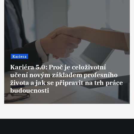
Kariera
Syndrom podvodníka (Imposter
ího
Syndrome): Proč se cítíme jako
práce
podvodníci i na vrcholu kariéry 
jak tuto past překonat