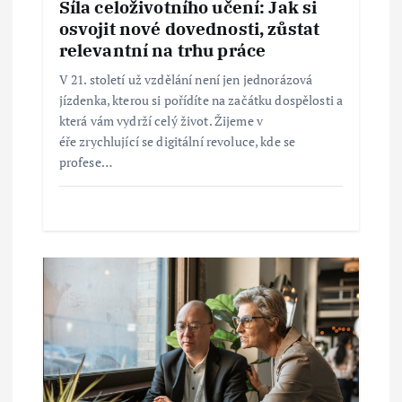
Síla celoživotního učení: Jak si
p
osvojit nové dovednosti, zůstat
relevantní na trhu práce
ě
V 21. století už vzdělání není jen jednorázová
jízdenka, kterou si pořídíte na začátku dospělosti a
v
která vám vydrží celý život. Žijeme v
éře zrychlující se digitální revoluce, kde se
e
profese…
k