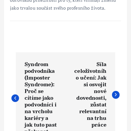
obrovskou příležitostí pro ty, kteří vnímají změnu
jako trvalou součást svého profesního života.
N
Syndrom
Síla
a
podvodníka
celoživotníh
(Imposter
o učení: Jak
v
Syndrome):
si osvojit
Proč se
nové
i
cítíme jako
dovednosti,
podvodníci i
zůstat
na vrcholu
relevantní
g
kariéry a
na trhu
jak tuto past
práce
a