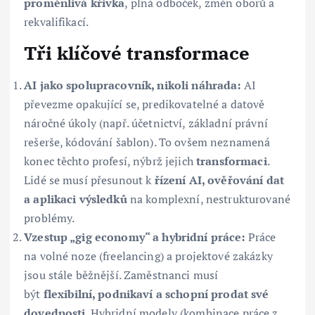
proměnlivá křivka
, plná odboček, změn oborů a
rekvalifikací.
Tři klíčové transformace
AI jako spolupracovník, nikoli náhrada:
AI
převezme opakující se, predikovatelné a datově
náročné úkoly (např. účetnictví, základní právní
rešerše, kódování šablon). To ovšem neznamená
konec těchto profesí, nýbrž jejich
transformaci
.
Lidé se musí přesunout k
řízení AI, ověřování dat
a aplikaci výsledků
na komplexní, nestrukturované
problémy.
Vzestup „gig economy“ a hybridní práce:
Práce
na volné noze (freelancing) a projektové zakázky
jsou stále běžnější. Zaměstnanci musí
být
flexibilní, podnikaví a schopní prodat své
dovednosti
. Hybridní modely (kombinace práce z