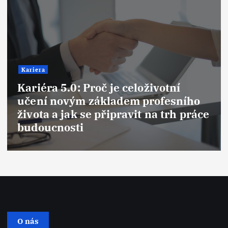
Kariera
Syndrom podvodníka (Imposter
Syndrome): Proč se cítíme jako
podvodníci i na vrcholu kariéry a
jak tuto past překonat
O nás