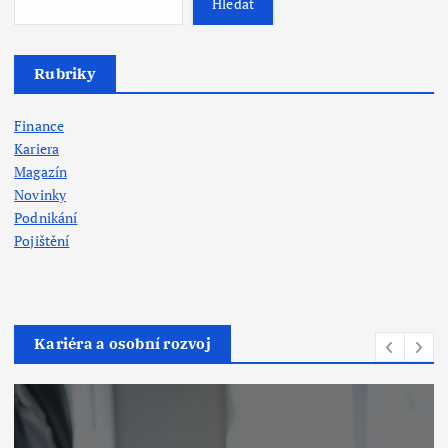
Hledat
Rubriky
Finance
Kariera
Magazín
Novinky
Podnikání
Pojištění
Kariéra a osobní rozvoj