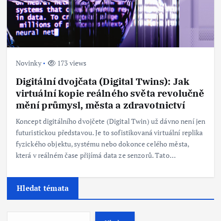
Novinky
173 views
Digitální dvojčata (Digital Twins): Jak
virtuální kopie reálného světa revolučně
mění průmysl, města a zdravotnictví
Koncept digitálního dvojčete (Digital Twin) už dávno není jen
futuristickou představou. Je to sofistikovaná virtuální replika
fyzického objektu, systému nebo dokonce celého města,
která v reálném čase přijímá data ze senzorů. Tato…
Hledat témata