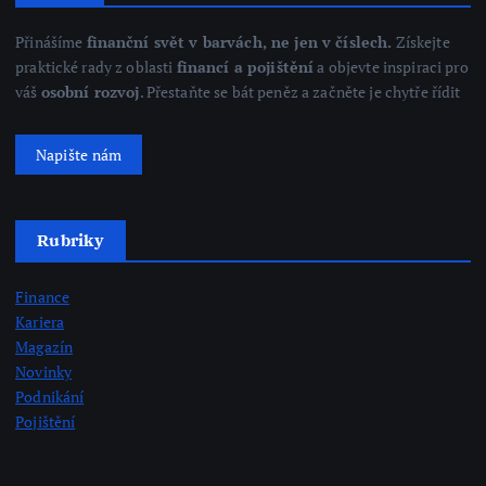
Přinášíme
finanční svět v barvách, ne jen v číslech.
Získejte
praktické rady z oblasti
financí a pojištění
a objevte inspiraci pro
váš
osobní rozvoj
. Přestaňte se bát peněz a začněte je chytře řídit
Napište nám
Rubriky
Finance
Kariera
Magazín
Novinky
Podnikání
Pojištění