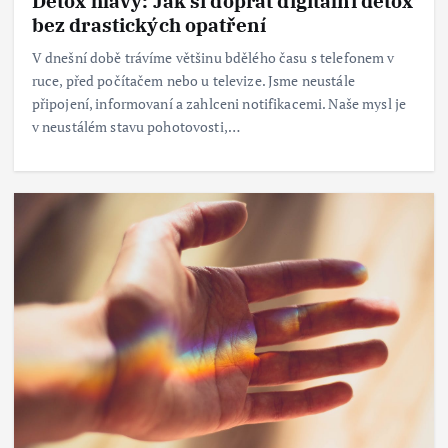
Detox hlavy: Jak si dopřát digitální detox
bez drastických opatření
V dnešní době trávíme většinu bdělého času s telefonem v
ruce, před počítačem nebo u televize. Jsme neustále
připojení, informovaní a zahlceni notifikacemi. Naše mysl je
v neustálém stavu pohotovosti,…