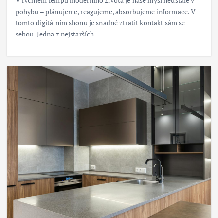
V rychlém tempu moderního života je naše mysl neustále v
pohybu – plánujeme, reagujeme, absorbujeme informace. V
tomto digitálním shonu je snadné ztratit kontakt sám se
sebou. Jedna z nejstarších…