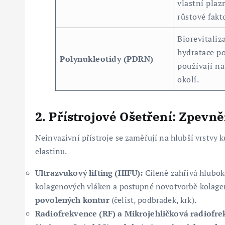
vlastní pla
růstové fakt
Biorevitaliz
hydratace po
Polynukleotidy (PDRN)
používají na
okolí.
2. Přístrojové Ošetření: Zpevn
Neinvazivní přístroje se zaměřují na hlubší vrstvy 
elastinu.
Ultrazvukový lifting (HIFU):
Cíleně zahřívá hlubok
kolagenových vláken a postupné novotvorbě kolage
povolených kontur
(čelist, podbradek, krk).
Radiofrekvence (RF) a Mikrojehličková radiofre