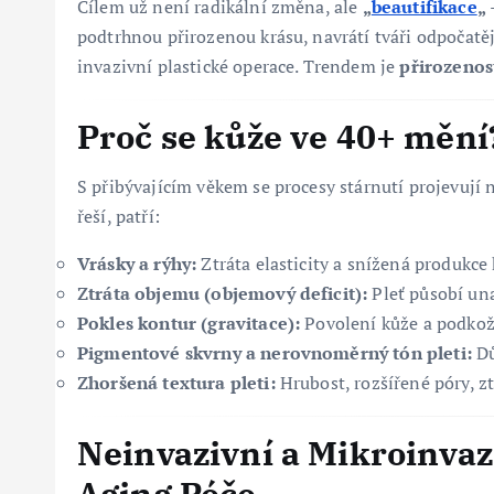
Cílem už není radikální změna, ale
„
beautifikace
„
podtrhnou přirozenou krásu, navrátí tváři odpočatěj
invazivní plastické operace. Trendem je
přirozenos
Proč se kůže ve 40+ mění
S přibývajícím věkem se procesy stárnutí projevují 
řeší, patří:
Vrásky a rýhy:
Ztráta elasticity a snížená produkce 
Ztráta objemu (objemový deficit):
Pleť působí una
Pokles kontur (gravitace):
Povolení kůže a podkoží 
Pigmentové skvrny a nerovnoměrný tón pleti:
Dů
Zhoršená textura pleti:
Hrubost, rozšířené póry, zt
Neinvazivní a Mikroinvaz
Aging Péče