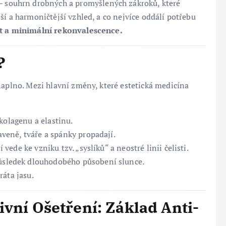
– souhrn drobných a promyšlených zákroků, které
ší a harmoničtější vzhled, a co nejvíce oddálí potřebu
t a minimální rekonvalescence.
?
naplno. Mezi hlavní změny, které estetická medicína
kolagenu a elastinu.
veně, tváře a spánky propadají.
vede ke vzniku tzv. „syslíků“ a neostré linii čelisti.
sledek dlouhodobého působení slunce.
ráta jasu.
ivní Ošetření: Základ Anti-