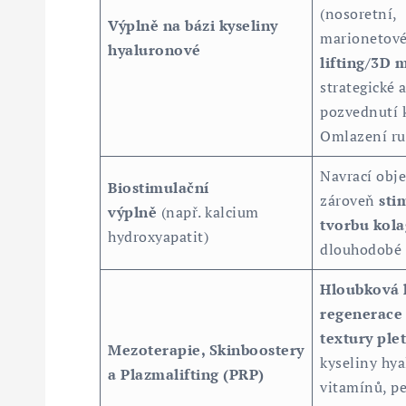
(nosoretní,
Výplně na bázi kyseliny
marionetové
hyaluronové
lifting/3D 
strategické 
pozvednutí 
Omlazení ru
Navrací obj
Biostimulační
zároveň
sti
výplně
(např. kalcium
tvorbu kol
hydroxyapatit)
dlouhodobé 
Hloubková 
regenerace 
textury plet
Mezoterapie, Skinboostery
kyseliny hy
a Plazmalifting (PRP)
vitamínů, p