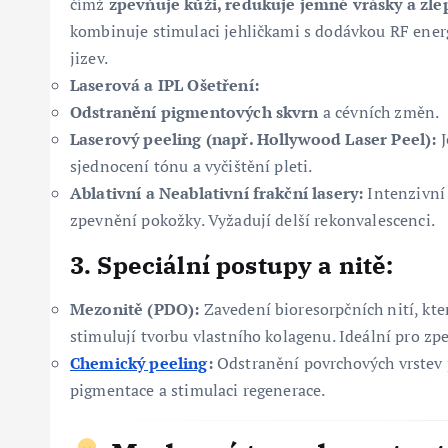
čímž
zpevňuje kůži, redukuje jemné vrásky a zle
kombinuje stimulaci jehličkami s dodávkou RF energ
jizev.
Laserová a IPL Ošetření:
Odstranění pigmentových skvrn
a cévních změn.
Laserový peeling (např. Hollywood Laser Peel):
J
sjednocení tónu a vyčištění pleti.
Ablativní a Neablativní frakční lasery:
Intenzivní 
zpevnění pokožky. Vyžadují delší rekonvalescenci.
3. Speciální postupy a nitě:
Mezonitě (PDO):
Zavedení bioresorpčních nití, kt
stimulují tvorbu vlastního kolagenu. Ideální pro zpe
Chemický peeling
:
Odstranění povrchových vrstev p
pigmentace a stimulaci regenerace.