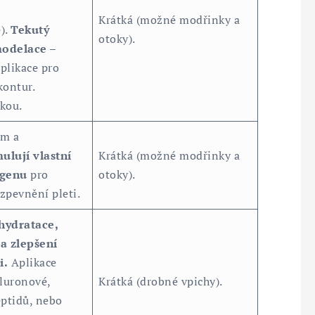
Krátká (možné modřinky a
).
Tekutý
otoky).
modelace
–
aplikace pro
kontur.
kou.
em a
mulují vlastní
Krátká (možné modřinky a
agenu
pro
otoky).
zpevnění pleti.
hydratace,
a zlepšení
i.
Aplikace
aluronové,
Krátká (drobné vpichy).
eptidů, nebo