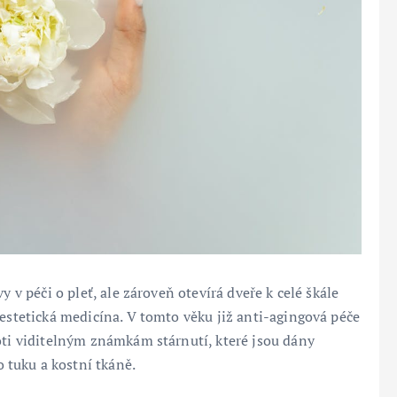
y v péči o pleť, ale zároveň otevírá dveře k celé škále
 estetická medicína. V tomto věku již anti-agingová péče
oti viditelným známkám stárnutí, které jsou dány
tuku a kostní tkáně.