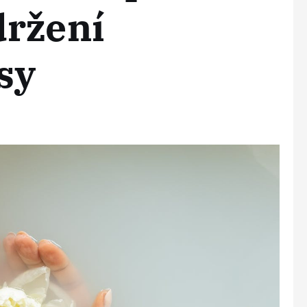
držení
sy