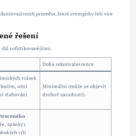
kroinvazivních procedur, které synergicky řeší více
lené řešení
m dál sofistikovanějšími.
Doba rekonvalescence
imických vrásek
obočím, oční
Minimální (může se objevit
ní stahování
drobné zarudnutí).
ztraceného
ře, spánky).
ubokých rýh