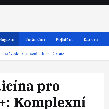
Magazín
Podnikání
Pojištění
Kariera
xní průvodce k udržení přirozené krásy
icína pro
0+: Komplexní