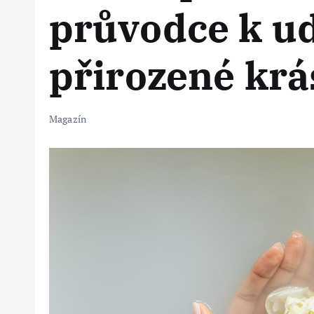
průvodce k u
přirozené krá
Magazín