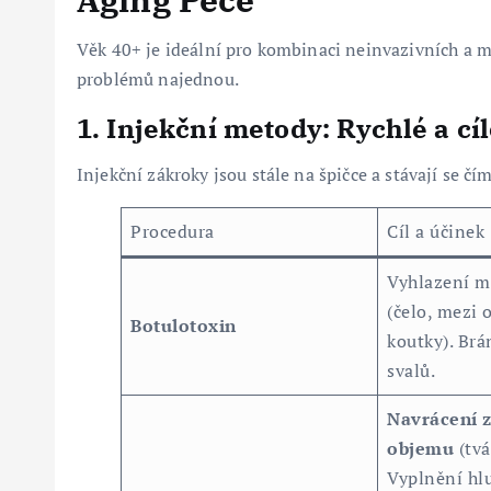
Věk 40+ je ideální pro kombinaci neinvazivních a mi
problémů najednou.
1. Injekční metody: Rychlé a cí
Injekční zákroky jsou stále na špičce a stávají se čí
Procedura
Cíl a účinek
Vyhlazení m
(čelo, mezi 
Botulotoxin
koutky). Brá
svalů.
Navrácení 
objemu
(tvá
Vyplnění hl