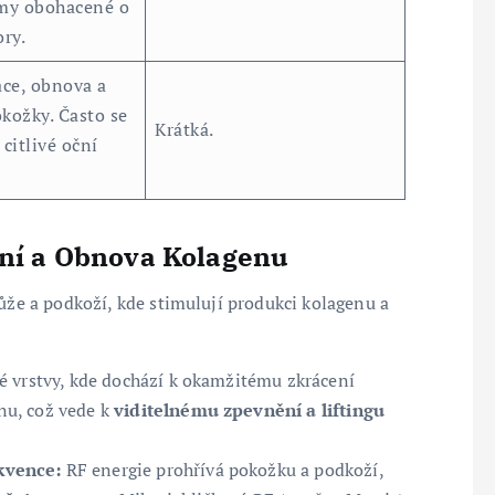
zmy obohacené o
ory.
ace, obnova a
kožky. Často se
Krátká.
 citlivé oční
ění a Obnova Kolagenu
kůže a podkoží, kde stimulují produkci kolagenu a
é vrstvy, kde dochází k okamžitému zkrácení
nu, což vede k
viditelnému zpevnění a liftingu
kvence:
RF energie prohřívá pokožku a podkoží,