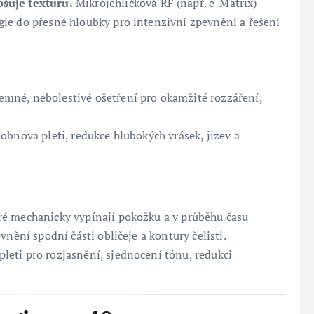
pšuje texturu.
Mikrojehličková RF (např. e-Matrix)
ie do přesné hloubky pro intenzivní zpevnění a řešení
emné, nebolestivé ošetření pro okamžité rozzáření,
obnova pleti, redukce hlubokých vrásek, jizev a
eré mechanicky vypínají pokožku a v průběhu času
vnění spodní části obličeje a kontury čelisti.
leti pro rozjasnění, sjednocení tónu, redukci