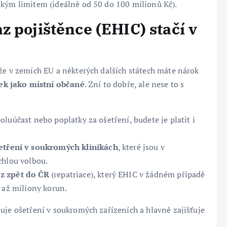
okým limitem (ideálně od 50 do 100 milionů Kč).
 pojištěnce (EHIC) stačí v
že v zemích EU a některých dalších státech máte nárok
ek jako místní občané
. Zní to dobře, ale nese to s
luúčast nebo poplatky za ošetření, budete je platit i
etření v soukromých klinikách
, které jsou v
chlou volbou.
z zpět do ČR
(repatriace), který EHIC v žádném případě
c až miliony korun.
uje ošetření v soukromých zařízeních a hlavně zajišťuje