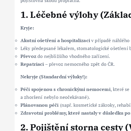
pojišťovna škodu proplatila.
1. Léčebné výlohy (Základ
Kryje:
Akutní ošetření a hospitalizaci
v případě náhlého
Léky předepsané lékařem, stomatologické ošetření b
Převoz
do nejbližšího vhodného zařízení.
Repatriaci
– převoz nemocného zpět do ČR.
Nekryje (Standardní výluky!):
Péči spojenou s chronickými nemocemi
, které s
a zhoršení nebylo neočekávané).
Plánovanou péči
(např. kosmetické zákroky, rehabil
Zdravotní problémy, které nastaly v důsledku po
2. Pojištění storna cesty 