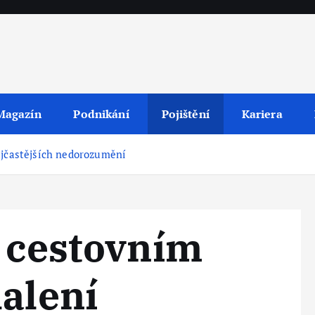
Magazín
Podnikání
Pojištění
Kariera
ejčastějších nedorozumění
o cestovním
halení