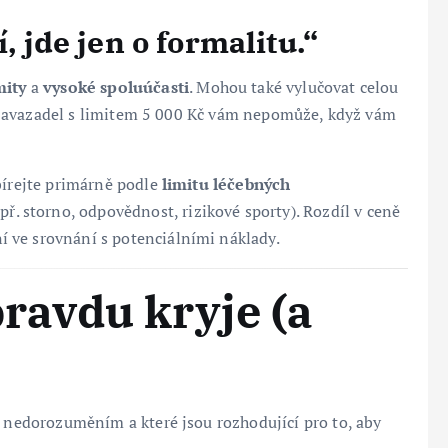
, jde jen o formalitu.“
mity
a
vysoké spoluúčasti
. Mohou také vylučovat celou
ění zavazadel s limitem 5 000 Kč vám nepomůže, když vám
bírejte primárně podle
limitu léčebných
apř. storno, odpovědnost, rizikové sporty). Rozdíl v ceně
 ve srovnání s potenciálními náklady.
pravdu kryje (a
k nedorozuměním a které jsou rozhodující pro to, aby