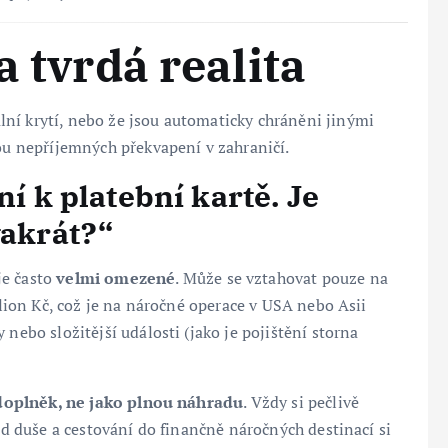
a tvrdá realita
ní krytí, nebo že jsou automaticky chráněni jinými
nou nepříjemných překvapení v zahraničí.
ní k platební kartě. Je
vakrát?“
je často
velmi omezené
. Může se vztahovat pouze na
lion Kč, což je na náročné operace v USA nebo Asii
 nebo složitější události (jako je pojištění storna
doplněk, ne jako plnou náhradu
. Vždy si pečlivě
lid duše a cestování do finančně náročných destinací si