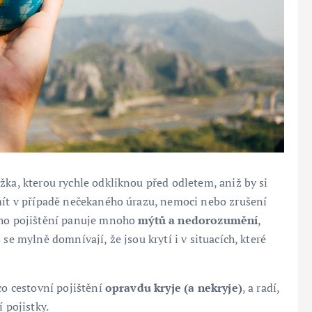
žka, kterou rychle odkliknou před odletem, aniž by si
 mít v případě nečekaného úrazu, nemoci nebo zrušení
ního pojištění panuje mnoho
mýtů a nedorozumění
,
se mylně domnívají, že jsou krytí i v situacích, které
co cestovní pojištění
opravdu kryje (a nekryje)
, a radí,
 pojistky.