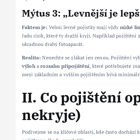
Mýtus 3: „Levnější je lepší
Faktem je:
Velmi levné pojistky mají vždy
nízké li
řadu rizik, které ty dražší kryjí. Například pojišt
ukradnou drahý fotoaparát.
Realita:
Nenechte se zlákat jen cenou. Pojištění vy
výloh
a
rozsahu připojištění
, které potřebujete (n
mezi základním a vyšším pojištěním bývá minimální
II. Co pojištění o
nekryje)
Podívejme se na klíčové oblasti, kde často dochází 