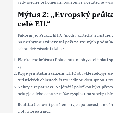
vždy sjednejte komerční pojištění s dostatečně vys
Mýtus 2: „Evropský průkaz
celé EU.“
Faktem je:
Průkaz EHIC (modrá kartička) zajišťuje, 
na
nezbytnou zdravotní péči za stejných podmín
sebou dvě zásadní rizika:
Platíte spoluúčast:
Pokud místní obyvatelé platí spo
vy.
Kryje jen státní zařízení:
EHIC obvykle
nekryje oš
turistických oblastech často jedinou dostupnou a ry
Nekryje repatriaci:
Nejdražší položkou bývá
převo
nekryje a jeho cena se může vyšplhat na stovky tisí
Realita:
Cestovní pojištění kryje spoluúčast, umožň
a platí
repatriaci
.