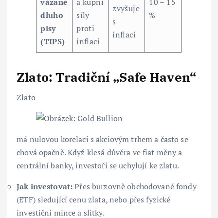
vázané
a kupní
10 – 15
zvyšuje
dluho
síly
%
s
pisy
proti
inflací
(TIPS)
inflaci
Zlato: Tradiční „Safe Haven“
Zlato
má nulovou korelaci s akciovým trhem a často se
chová opačně. Když klesá důvěra ve fiat měny a
centrální banky, investoři se uchylují ke zlatu.
Jak investovat:
Přes burzovně obchodované fondy
(ETF) sledující cenu zlata, nebo přes fyzické
investiční mince a slitky.