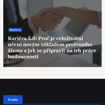
Kariera
oživotní
Syndrom podvodníka (I
profesního
Syndrome): Proč se cítí
t na trh práce
podvodníci i na vrcholu
jak tuto past překonat
O nás