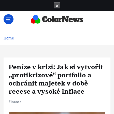
S
k
i
p
t
Finance, pojištění a osobní rozvoj
o
c
Home
o
n
t
e
Peníze v krizi: Jak si vytvořit
n
t
„protikrizové“ portfolio a
ochránit majetek v době
recese a vysoké inflace
Finance