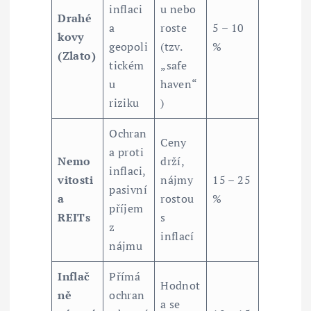
inflaci
u nebo
Drahé
a
roste
5 – 10
kovy
geopoli
(tzv.
%
(Zlato)
tickém
„safe
u
haven“
riziku
)
Ochran
Ceny
a proti
Nemo
drží,
inflaci,
vitosti
nájmy
15 – 25
pasivní
a
rostou
%
příjem
REITs
s
z
inflací
nájmu
Inflač
Přímá
Hodnot
ně
ochran
a se