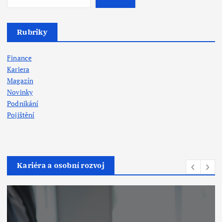
Rubriky
Finance
Kariera
Magazín
Novinky
Podnikání
Pojištění
Kariéra a osobní rozvoj