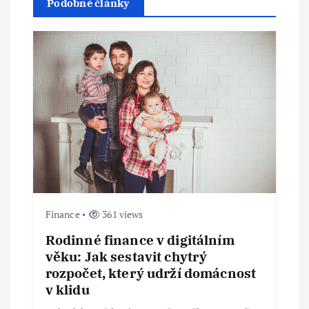
i
Podobné články
g
a
c
e
p
r
Finance
361 views
o
Rodinné finance v digitálním
věku: Jak sestavit chytrý
p
rozpočet, který udrží domácnost
v klidu
ř