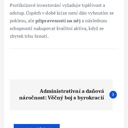
Protikrizové investování vyžaduje trpělivost a
odstup. Úspěch v době krize není dán vyhnutím se
poklesu, ale
připraveností na něj
a následnou
schopností nakupovat kvalitní aktiva, když se
zbytek trhu hroutí.
N
Administrativní a daňová
a
náročnost: Věčný boj s byrokracií
v