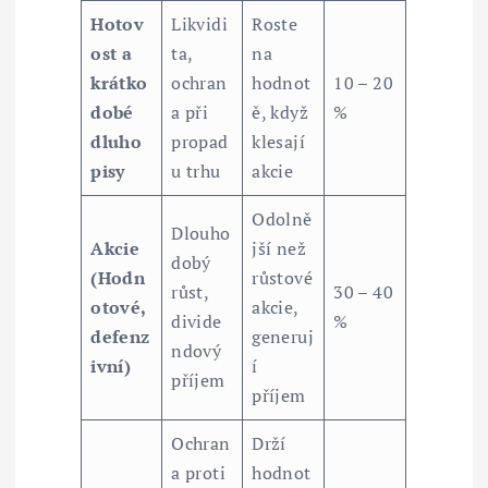
Hotov
Likvidi
Roste
ost a
ta,
na
krátko
ochran
hodnot
10 – 20
dobé
a při
ě, když
%
dluho
propad
klesají
pisy
u trhu
akcie
Odolně
Dlouho
Akcie
jší než
dobý
(Hodn
růstové
růst,
30 – 40
otové,
akcie,
divide
%
defenz
generuj
ndový
ivní)
í
příjem
příjem
Ochran
Drží
a proti
hodnot