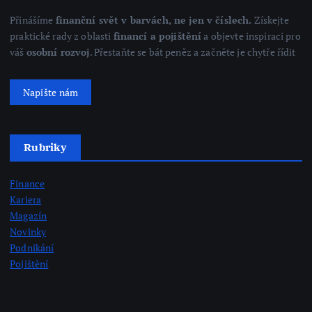
Přinášíme
finanční svět v barvách, ne jen v číslech.
Získejte
praktické rady z oblasti
financí a pojištění
a objevte inspiraci pro
váš
osobní rozvoj
. Přestaňte se bát peněz a začněte je chytře řídit
Napište nám
Rubriky
Finance
Kariera
Magazín
Novinky
Podnikání
Pojištění