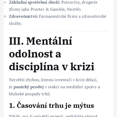
Základní spotřební zboží:
Potraviny, drogerie
(firmy jako Procter & Gamble, Nestlé).
Zdravotnictví:
Farmaceutické firmy a zdravotnické
služby.
III. Mentální
odolnost a
disciplína v krizi
Největší chybou, kterou investoři v krizi dělají,
je
panický prodej
v reakci na mediální zprávy a
hluboké propady trhů.
1. Časování trhu je mýtus
Nikdo, ani ti největší experti, nedokáže přesně