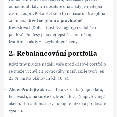
odhadnout, kdy trh dosáhne dna a kdy je nejlepší
čas nakoupit. Pokoušet se o to je hazard. Disciplína
znamená
držet se plánu
a
pravidelně
investovat
(Dollar-Cost Averaging) i v dobách
poklesů. Poklesy jsou nejlepší čas pro nákup
kvalitních aktiv za zvýhodněné ceny.
2. Rebalancování portfolia
Když trhy prudce padají, vaše protikrizové portfolio
se může vychýlit z rovnováhy (např. akcie tvoří jen
25 %, místo plánovaných 40 %).
Akce:
Prodejte
aktiva, která vzrostla (např. zlato,
hotovost), a
nakupte
ta, která klesla (např. levnější
akcie). Tím automaticky kupujete nízko a prodáváte
vysoko.