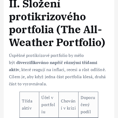
II. Složení
protikrizového
portfolia (The All-
Weather Portfolio)
Úspěšné protikrizové portfolio by mělo
být
diverzifikováno napříč různými třídami
aktiv
, které reagují na inflaci, recesi a růst odlišně.
Cílem je, aby když jedna část portfolia klesá, druhá
část to vyrovnávala.
Účel v
Doporu
Třída
Chován
portfol
čený
aktiv
í v krizi
iu
podíl