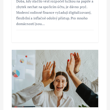
Doba, kdy stačilo vést rozpočet tužkou na papíře a
í
zbytek nechat na spořicím účtu, je dávno pryč.
Moderní rodinné finance vyžadují digitalizovaný,
flexibilní a inflačně odolný přístup. Pro mnoho
s
domácností jsou…
p
ě
v
e
k