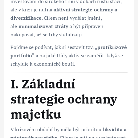
investování do širokého trhu v dobách růstu stačí,
ale v krizi je nutná
aktivní strategie ochrany a
diverzifikace
. Cílem není vydělat jmění,
ale
minimalizovat ztráty
a být připraven
nakupovat, až se trhy stabilizují.
Pojďme se podívat, jak si sestavit tzv.
„protikrizové
portfolio“
a na jaké třídy aktiv se zaměřit, když se
schyluje k ekonomické bouři.
I. Základní
strategie ochrany
majetku
V krizovém období by měla být prioritou
likvidita a
minimalizace rizika
. Cílem je mít po ruce hotovost