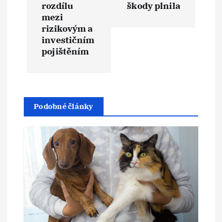
rozdílu
škody plnila
a
mezi
rizikovým a
c
investičním
pojištěním
e
p
r
Podobné články
o
p
ř
í