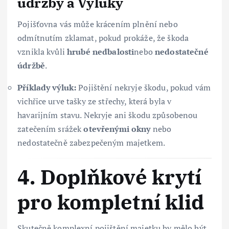
údržby a Výluky
Pojišťovna vás může krácením plnění nebo
odmítnutím zklamat, pokud prokáže, že škoda
vznikla kvůli
hrubé nedbalosti
nebo
nedostatečné
údržbě
.
Příklady výluk:
Pojištění nekryje škodu, pokud vám
vichřice urve tašky ze střechy, která byla v
havarijním stavu. Nekryje ani škodu způsobenou
zatečením srážek
otevřenými okny
nebo
nedostatečně zabezpečeným majetkem.
4. Doplňkové krytí
pro kompletní klid
Skutečně komplexní pojištění majetku by mělo být