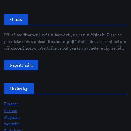
O nás
Přinášíme
finanční svět v barvách, ne jen v číslech.
Získejte
praktické rady z oblasti
financí a pojištění
a objevte inspiraci pro
váš
osobní rozvoj
. Přestaňte se bát peněz a začněte je chytře řídit
Napište nám
Rubriky
Finance
Kariera
Magazín
Novinky
Podnikání