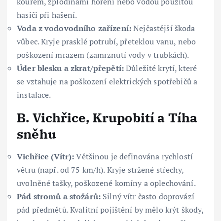
kouřem, zplodinami hoření nebo vodou použitou
hasiči při hašení.
Voda z vodovodního zařízení:
Nejčastější škoda
vůbec. Kryje prasklé potrubí, přeteklou vanu, nebo
poškození mrazem (zamrznutí vody v trubkách).
Úder blesku a zkrat/přepětí:
Důležité krytí, které
se vztahuje na poškození elektrických spotřebičů a
instalace.
B. Vichřice, Krupobití a Tíha
sněhu
Vichřice (Vítr):
Většinou je definována rychlostí
větru (např. od 75 km/h). Kryje stržené střechy,
uvolněné tašky, poškozené komíny a oplechování.
Pád stromů a stožárů:
Silný vítr často doprovází
pád předmětů. Kvalitní pojištění by mělo krýt škody,