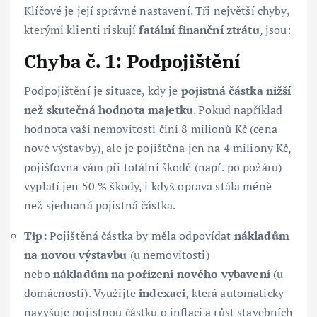
Klíčové je její správné nastavení. Tři největší chyby,
kterými klienti riskují
fatální finanční ztrátu
, jsou:
Chyba č. 1: Podpojištění
Podpojištění je situace, kdy je
pojistná částka nižší
než skutečná hodnota majetku
. Pokud například
hodnota vaší nemovitosti činí 8 milionů Kč (cena
nové výstavby), ale je pojištěna jen na 4 miliony Kč,
pojišťovna vám při totální škodě (např. po požáru)
vyplatí jen 50 % škody, i když oprava stála méně
než sjednaná pojistná částka.
Tip:
Pojištěná částka by měla odpovídat
nákladům
na novou výstavbu
(u nemovitosti)
nebo
nákladům na pořízení nového vybavení
(u
domácnosti). Využijte
indexaci
, která automaticky
navyšuje pojistnou částku o inflaci a růst stavebních