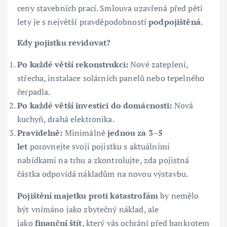
ceny stavebních prací. Smlouva uzavřená před pěti
lety je s největší pravděpodobností
podpojištěná
.
Kdy pojistku revidovat?
Po každé větší rekonstrukci:
Nové zateplení,
střecha, instalace solárních panelů nebo tepelného
čerpadla.
Po každé větší investici do domácnosti:
Nová
kuchyň, drahá elektronika.
Pravidelně:
Minimálně
jednou za 3–5
let
porovnejte svoji pojistku s aktuálními
nabídkami na trhu a zkontrolujte, zda pojistná
částka odpovídá nákladům na novou výstavbu.
Pojištění majetku proti katastrofám
by nemělo
být vnímáno jako zbytečný náklad, ale
jako
finanční štít
, který vás ochrání před bankrotem