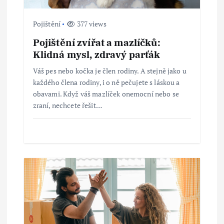
s
Pojištění
377 views
p
Pojištění zvířat a mazlíčků:
Klidná mysl, zdravý parťák
ě
Váš pes nebo kočka je člen rodiny. A stejně jako u
v
každého člena rodiny, i o ně pečujete s láskou a
obavami. Když váš mazlíček onemocní nebo se
e
zraní, nechcete řešit…
k