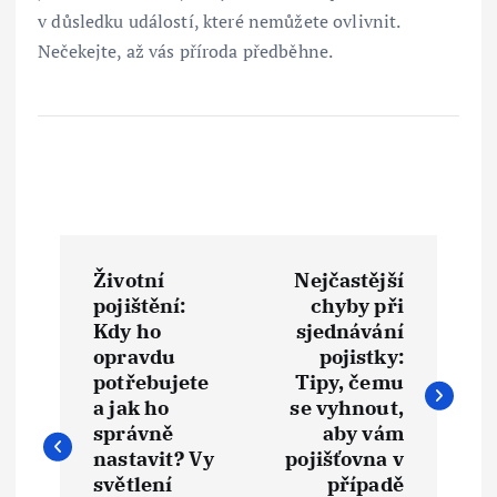
v důsledku událostí, které nemůžete ovlivnit.
Nečekejte, až vás příroda předběhne.
N
Životní
Nejčastější
a
pojištění:
chyby při
Kdy ho
sjednávání
v
opravdu
pojistky:
potřebujete
Tipy, čemu
i
a jak ho
se vyhnout,
správně
aby vám
nastavit? Vy
pojišťovna v
g
světlení
případě