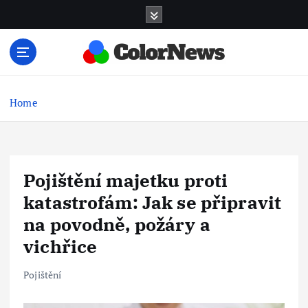
S
k
i
p
t
Finance, pojištění a osobní rozvoj
o
c
Home
o
n
t
e
Pojištění majetku proti
n
t
katastrofám: Jak se připravit
na povodně, požáry a
vichřice
Pojištění