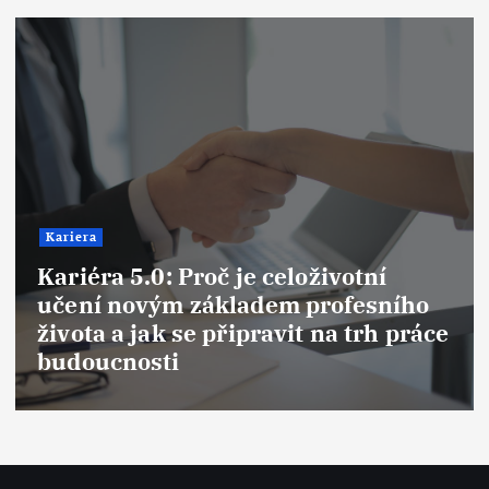
Kariera
Syndrom podvodníka (Imposter
Syndrome): Proč se cítíme jako
podvodníci i na vrcholu kariéry a
jak tuto past překonat