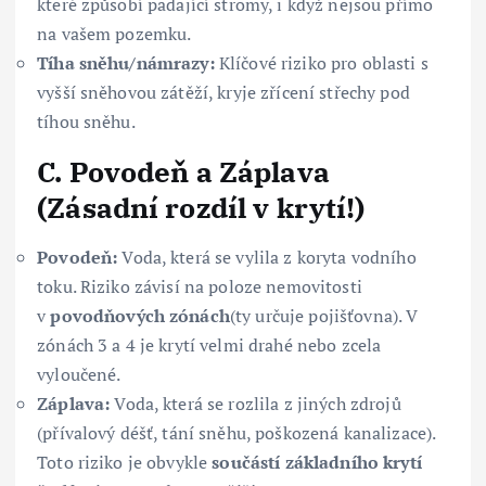
které způsobí padající stromy, i když nejsou přímo
na vašem pozemku.
Tíha sněhu/námrazy:
Klíčové riziko pro oblasti s
vyšší sněhovou zátěží, kryje zřícení střechy pod
tíhou sněhu.
C. Povodeň a Záplava
(Zásadní rozdíl v krytí!)
Povodeň:
Voda, která se vylila z koryta vodního
toku. Riziko závisí na poloze nemovitosti
v
povodňových zónách
(ty určuje pojišťovna). V
zónách 3 a 4 je krytí velmi drahé nebo zcela
vyloučené.
Záplava:
Voda, která se rozlila z jiných zdrojů
(přívalový déšť, tání sněhu, poškozená kanalizace).
Toto riziko je obvykle
součástí základního krytí