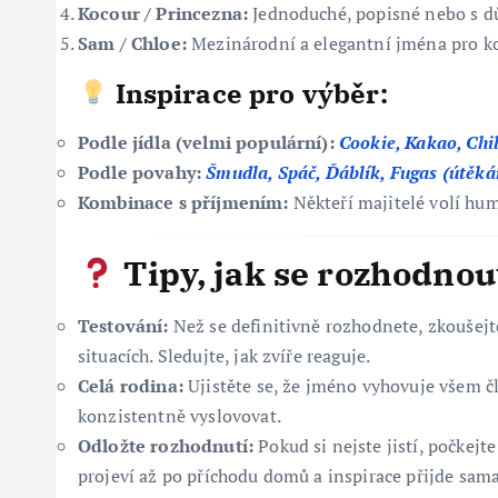
Kocour / Princezna:
Jednoduché, popisné nebo s d
Sam / Chloe:
Mezinárodní a elegantní jména pro k
Inspirace pro výběr:
Podle jídla (velmi populární):
Cookie, Kakao, Chil
Podle povahy:
Šmudla, Spáč, Ďáblík, Fugas (útěkář
Kombinace s příjmením:
Někteří majitelé volí hu
Tipy, jak se rozhodnou
Testování:
Než se definitivně rozhodnete, zkoušejt
situacích. Sledujte, jak zvíře reaguje.
Celá rodina:
Ujistěte se, že jméno vyhovuje všem č
konzistentně vyslovovat.
Odložte rozhodnutí:
Pokud si nejste jistí, počkejt
projeví až po příchodu domů a inspirace přijde sam