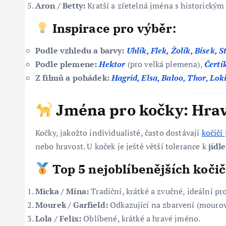
Aron / Betty:
Kratší a zřetelná jména s historickým
Inspirace pro výběr:
Podle vzhledu a barvy:
Uhlík, Flek, Žolík, Bísek, S
Podle plemene:
Hektor
(pro velká plemena),
Čertí
Z filmů a pohádek:
Hagrid, Elsa, Baloo, Thor, Loki
Jména pro kočky: Hravo
Kočky, jakožto individualisté, často dostávají
kočičí
nebo hravost. U koček je ještě větší tolerance k
jíd
Top 5 nejoblíbenějších koči
Micka / Mína:
Tradiční, krátké a zvučné, ideální pr
Mourek / Garfield:
Odkazující na zbarvení (mourov
Lola / Felix:
Oblíbené, krátké a hravé jméno.