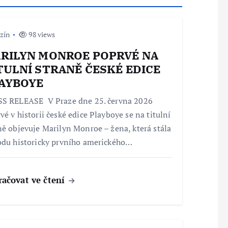
zín
98 views
RILYN MONROE POPRVÉ NA
TULNÍ STRANĚ ČESKÉ EDICE
AYBOYE
S RELEASE V Praze dne 25. června 2026
vé v historii české edice Playboye se na titulní
ně objevuje Marilyn Monroe – žena, která stála
odu historicky prvního amerického…
račovat ve čtení