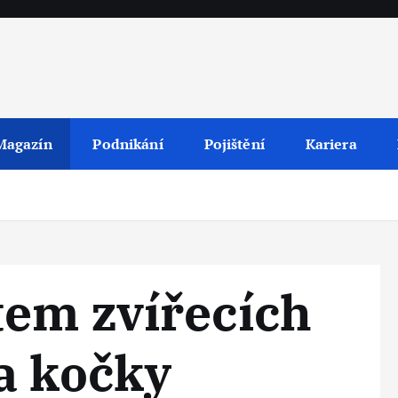
Magazín
Podnikání
Pojištění
Kariera
y
tem zvířecích
a kočky