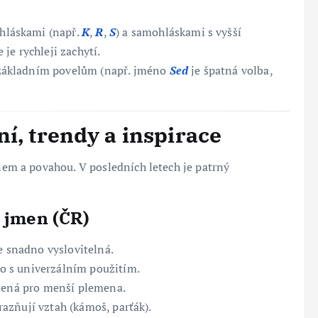
hláskami (např.
K
,
R
,
S
) a samohláskami s vyšší
 je rychleji zachytí.
základním povelům (např. jméno
Sed
je špatná volba,
í, trendy a inspirace
enem a povahou. V posledních letech je patrný
h jmen (ČR)
e snadno vyslovitelná.
o s univerzálním použitím.
olená pro menší plemena.
azňují vztah (kámoš, parťák).