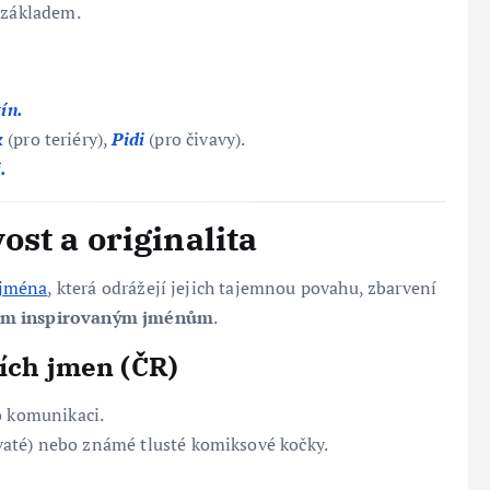
 základem.
tín.
k
(pro teriéry),
Pidi
(pro čivavy).
.
st a originalita
 jména
, která odrážejí jejich tajemnou povahu, zbarvení
lem inspirovaným jménům
.
čích jmen (ČR)
o komunikaci.
até) nebo známé tlusté komiksové kočky.