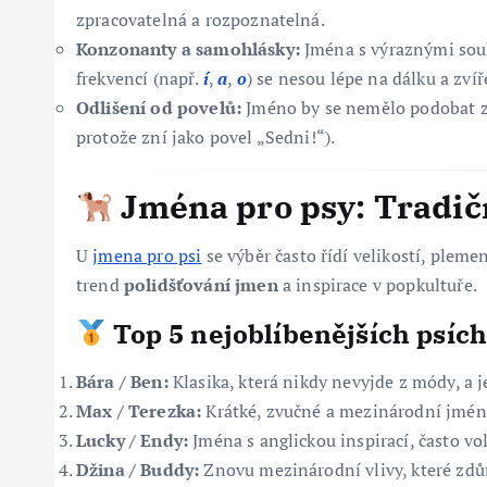
zpracovatelná a rozpoznatelná.
Konzonanty a samohlásky:
Jména s výraznými sou
frekvencí (např.
í
,
a
,
o
) se nesou lépe na dálku a zvíře
Odlišení od povelů:
Jméno by se nemělo podobat 
protože zní jako povel „Sedni!“).
Jména pro psy: Tradičn
U
jmena pro psi
se výběr často řídí velikostí, plem
trend
polidšťování jmen
a inspirace v popkultuře.
Top 5 nejoblíbenějších psíc
Bára / Ben:
Klasika, která nikdy nevyjde z módy, a j
Max / Terezka:
Krátké, zvučné a mezinárodní jmén
Lucky / Endy:
Jména s anglickou inspirací, často v
Džina / Buddy:
Znovu mezinárodní vlivy, které zdůr