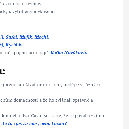
ůrazem na urozenost.
očky s vytříbeným vkusem.
li, Sushi, Mufík, Mochi.
), Rychlík.
morné spojení jako např.
Kočka Nováková.
t:
e jméno používat několik dní, nejlépe v různých
lenům domácnosti a že ho zvládají správně a
e den nebo dva. Často se stane, že se povaha zvířete
a.
Je to spíš Divouš, nebo Láska?