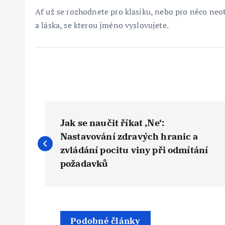
Ať už se rozhodnete pro klasiku, nebo pro něco neot
a láska, se kterou jméno vyslovujete.
N
Jak se naučit říkat ‚Ne‘:
a
Nastavování zdravých hranic a
zvládání pocitu viny při odmítání
v
požadavků
i
Podobné články